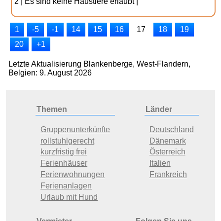
2 | Es sind keine Haustiere erlaubt |
1
-5
-1
14
15
16
17
18
19
20
+1
Letzte Aktualisierung Blankenberge, West-Flandern,
Belgien: 9. August 2026
Themen
Länder
Gruppenunterkünfte
Deutschland
rollstuhlgerecht
Dänemark
kurzfristig frei
Österreich
Ferienhäuser
Italien
Ferienwohnungen
Frankreich
Ferienanlagen
Urlaub mit Hund