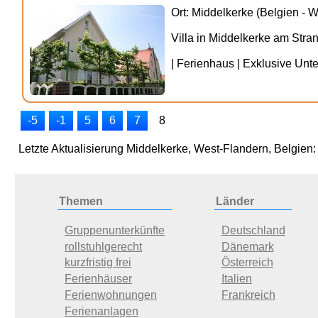
Ort: Middelkerke (Belgien - 
Villa in Middelkerke am Stra
| Ferienhaus | Exklusive Unte
-5
-1
5
6
7
8
Letzte Aktualisierung Middelkerke, West-Flandern, Belgien:
Themen
Länder
Gruppenunterkünfte
Deutschland
rollstuhlgerecht
Dänemark
kurzfristig frei
Österreich
Ferienhäuser
Italien
Ferienwohnungen
Frankreich
Ferienanlagen