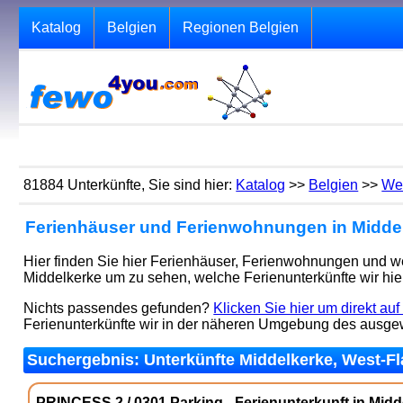
Katalog
Belgien
Regionen Belgien
81884 Unterkünfte, Sie sind hier:
Katalog
>>
Belgien
>>
We
Ferienhäuser und Ferienwohnungen in Middel
Hier finden Sie hier Ferienhäuser, Ferienwohnungen und wei
Middelkerke um zu sehen, welche Ferienunterkünfte wir hie
Nichts passendes gefunden?
Klicken Sie hier um direkt au
Ferienunterkünfte wir in der näheren Umgebung des ausg
Suchergebnis: Unterkünfte Middelkerke, West-Fla
PRINCESS 2 / 0301 Parking - Ferienunterkunft in Mid