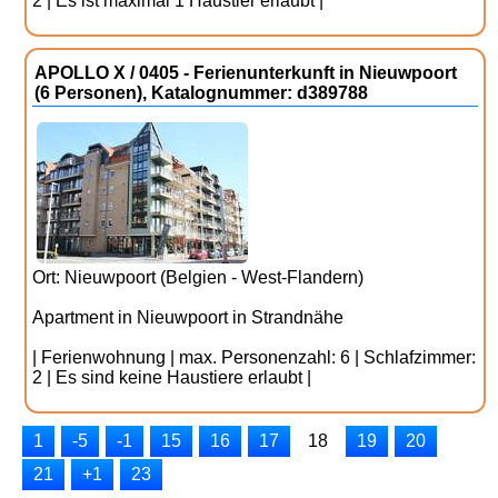
2 | Es ist maximal 1 Haustier erlaubt |
APOLLO X / 0405 - Ferienunterkunft in Nieuwpoort
(6 Personen), Katalognummer: d389788
Ort: Nieuwpoort (Belgien - West-Flandern)
Apartment in Nieuwpoort in Strandnähe
| Ferienwohnung | max. Personenzahl: 6 | Schlafzimmer:
2 | Es sind keine Haustiere erlaubt |
1
-5
-1
15
16
17
18
19
20
21
+1
23