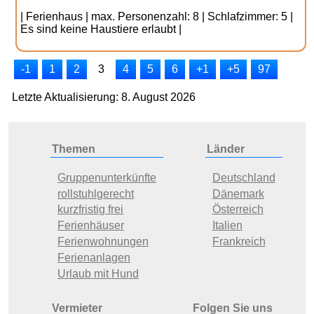
| Ferienhaus | max. Personenzahl: 8 | Schlafzimmer: 5 |
Es sind keine Haustiere erlaubt |
-1
1
2
3
4
5
6
+1
+5
97
Letzte Aktualisierung: 8. August 2026
Themen
Länder
Gruppenunterkünfte
Deutschland
rollstuhlgerecht
Dänemark
kurzfristig frei
Österreich
Ferienhäuser
Italien
Ferienwohnungen
Frankreich
Ferienanlagen
Urlaub mit Hund
Vermieter
Folgen Sie uns