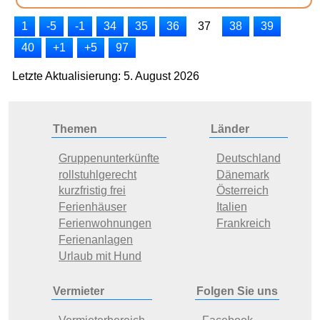
1
-5
-1
34
35
36
37
38
39
40
+1
+5
97
Letzte Aktualisierung: 5. August 2026
Themen
Länder
Gruppenunterkünfte
Deutschland
rollstuhlgerecht
Dänemark
kurzfristig frei
Österreich
Ferienhäuser
Italien
Ferienwohnungen
Frankreich
Ferienanlagen
Urlaub mit Hund
Vermieter
Folgen Sie uns