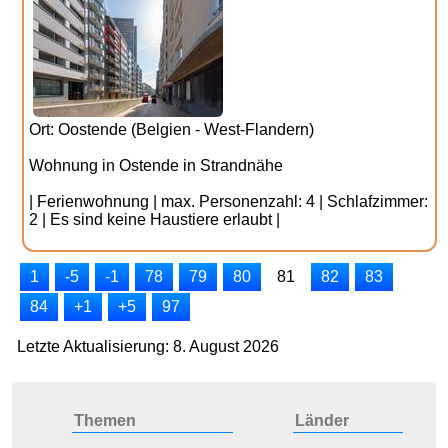
Ort: Oostende (Belgien - West-Flandern)
Wohnung in Ostende in Strandnähe
| Ferienwohnung | max. Personenzahl: 4 | Schlafzimmer:
2 | Es sind keine Haustiere erlaubt |
1
-5
-1
78
79
80
81
82
83
84
+1
+5
97
Letzte Aktualisierung: 8. August 2026
Themen
Länder