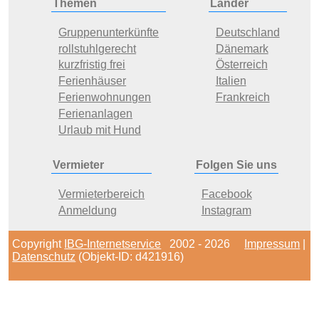
Themen
Länder
Gruppenunterkünfte
Deutschland
rollstuhlgerecht
Dänemark
kurzfristig frei
Österreich
Ferienhäuser
Italien
Ferienwohnungen
Frankreich
Ferienanlagen
Urlaub mit Hund
Vermieter
Folgen Sie uns
Vermieterbereich
Facebook
Anmeldung
Instagram
Copyright
IBG-Internetservice
2002 - 2026
Impressum
|
Datenschutz
(Objekt-ID: d421916)