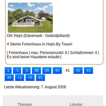
Ort: Hejls (Dänemark - Südostjütland)
4 Sterne Ferienhaus in Hejls-By Traum
| Ferienhaus | max. Personenzahl: 6 | Schlafzimmer: 4 |
Es sind keine Haustiere erlaubt |
1
-5
-1
38
39
40
41
42
43
44
+1
+5
81
Letzte Aktualisierung: 7. August 2026
Themen
Länder