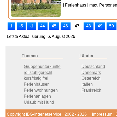
| Ferienhaus | max. Personenz
1
-5
-1
44
45
46
47
48
49
50
Letzte Aktualisierung: 6. August 2026
Themen
Länder
Gruppenunterkünfte
Deutschland
rollstuhlgerecht
Dänemark
kurzfristig frei
Österreich
Ferienhäuser
Italien
Ferienwohnungen
Frankreich
Ferienanlagen
Urlaub mit Hund
Copyright
IBG-Internetservice
2002 - 2026
Impressum
|