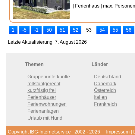
| Ferienhaus | max. Personenz
1
-5
-1
50
51
52
53
54
55
56
Letzte Aktualisierung: 7. August 2026
Themen
Länder
Gruppenunterkünfte
Deutschland
rollstuhlgerecht
Dänemark
kurzfristig frei
Österreich
Ferienhäuser
Italien
Ferienwohnungen
Frankreich
Ferienanlagen
Urlaub mit Hund
Copyright
IBG-Internetservice
2002 - 2026
Impressum
|