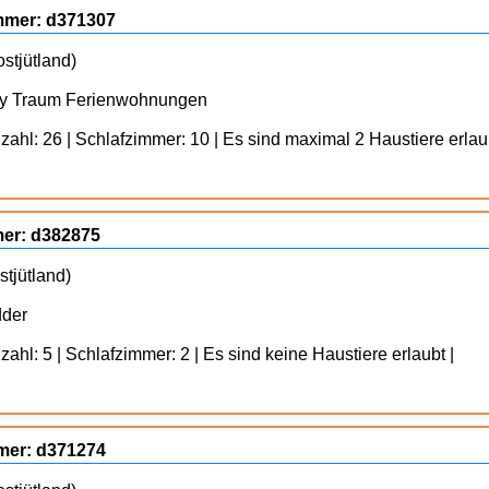
ummer: d371307
stjütland)
By Traum Ferienwohnungen
ahl: 26 | Schlafzimmer: 10 | Es sind maximal 2 Haustiere erlaub
mer: d382875
tjütland)
dder
ahl: 5 | Schlafzimmer: 2 | Es sind keine Haustiere erlaubt |
mmer: d371274