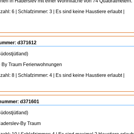
onen in Haderslev mit einer Wohnfläche von 74 Quadratmetern.
ahl: 6 | Schlafzimmer: 3 | Es sind keine Haustiere erlaubt |
gnummer: d371612
üdostjütland)
-- By Traum Ferienwohnungen
ahl: 8 | Schlafzimmer: 4 | Es sind keine Haustiere erlaubt |
ognummer: d371601
üdostjütland)
Haderslev-By Traum