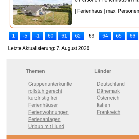
| Ferienhaus | max. Personenz
1
-5
-1
60
61
62
63
64
65
66
Letzte Aktualisierung: 7. August 2026
Themen
Länder
Gruppenunterkünfte
Deutschland
rollstuhlgerecht
Dänemark
kurzfristig frei
Österreich
Ferienhäuser
Italien
Ferienwohnungen
Frankreich
Ferienanlagen
Urlaub mit Hund