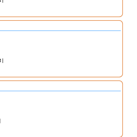
 |
 |
|