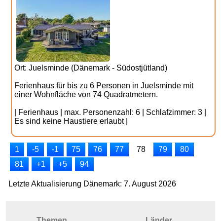
Ort: Juelsminde (Dänemark - Südostjütland)
Ferienhaus für bis zu 6 Personen in Juelsminde mit
einer Wohnfläche von 74 Quadratmetern.
| Ferienhaus | max. Personenzahl: 6 | Schlafzimmer: 3 |
Es sind keine Haustiere erlaubt |
1
-5
-1
75
76
77
78
79
80
81
+1
+5
94
Letzte Aktualisierung Dänemark: 7. August 2026
Themen
Länder