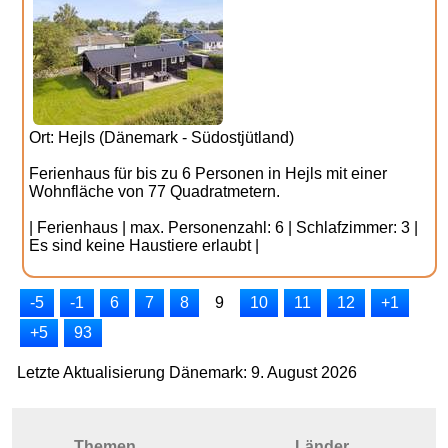
Ort: Hejls (Dänemark - Südostjütland)
Ferienhaus für bis zu 6 Personen in Hejls mit einer
Wohnfläche von 77 Quadratmetern.
| Ferienhaus | max. Personenzahl: 6 | Schlafzimmer: 3 |
Es sind keine Haustiere erlaubt |
-5
-1
6
7
8
9
10
11
12
+1
+5
93
Letzte Aktualisierung Dänemark: 9. August 2026
Themen
Länder