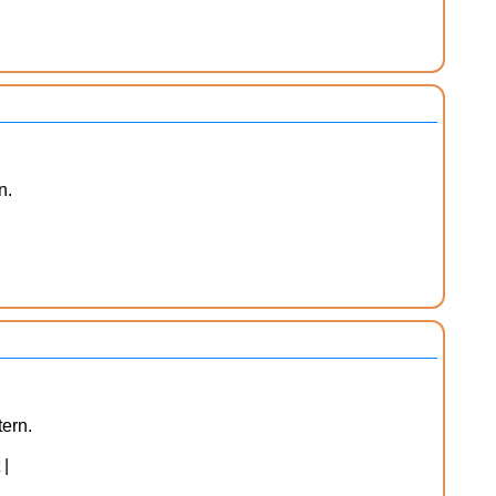
n.
ern.
 |