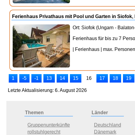
Ferienhaus Privathaus mit Pool und Garten in Siofo
Ort: Siofok (Ungarn - Balaton
Ferienhaus für bis zu 7 Pers
| Ferienhaus | max. Personenz
1
-5
-1
13
14
15
16
17
18
19
Letzte Aktualisierung: 6. August 2026
Themen
Länder
Gruppenunterkünfte
Deutschland
rollstuhlgerecht
Dänemark