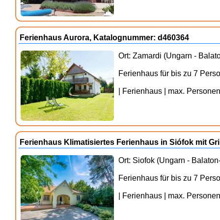
Ferienhaus Aurora, Katalognummer: d460364
Ort: Zamardi (Ungarn - Balat
Ferienhaus für bis zu 7 Per
| Ferienhaus | max. Personenz
Ferienhaus Klimatisiertes Ferienhaus in Siófok mit G
Ort: Siofok (Ungarn - Balaton
Ferienhaus für bis zu 7 Pers
| Ferienhaus | max. Personenz