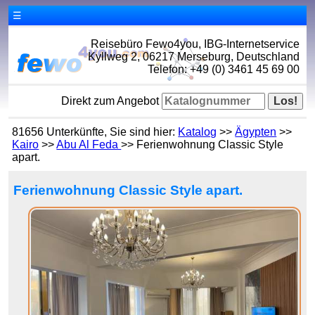
☰
Reisebüro Fewo4you, IBG-Internetservice
Kyllweg 2, 06217 Merseburg, Deutschland
Telefon: +49 (0) 3461 45 69 00
Direkt zum Angebot
81656 Unterkünfte, Sie sind hier:
Katalog
>>
Ägypten
>>
Kairo
>>
Abu Al Feda
>> Ferienwohnung Classic Style
apart.
Ferienwohnung Classic Style apart.