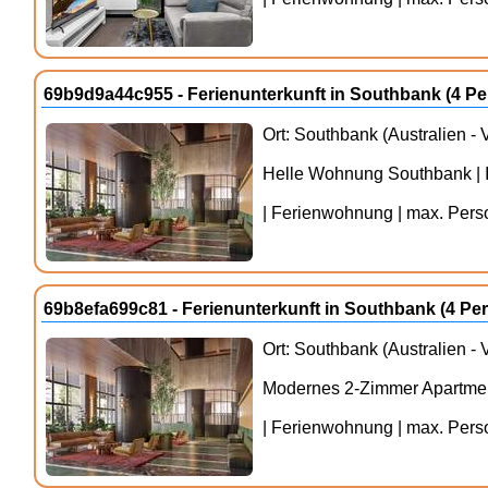
69b9d9a44c955 - Ferienunterkunft in Southbank (4 
Ort: Southbank (Australien - V
Helle Wohnung Southbank | I
| Ferienwohnung | max. Person
69b8efa699c81 - Ferienunterkunft in Southbank (4 P
Ort: Southbank (Australien - V
Modernes 2-Zimmer Apartmen
| Ferienwohnung | max. Person