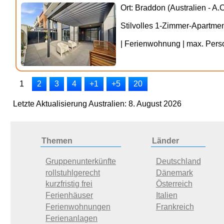
Ort: Braddon (Australien - A.C
Stilvolles 1-Zimmer-Apartme
| Ferienwohnung | max. Person
1
2
3
4
+1
+5
20
Letzte Aktualisierung Australien: 8. August 2026
Themen
Länder
Gruppenunterkünfte
Deutschland
rollstuhlgerecht
Dänemark
kurzfristig frei
Österreich
Ferienhäuser
Italien
Ferienwohnungen
Frankreich
Ferienanlagen