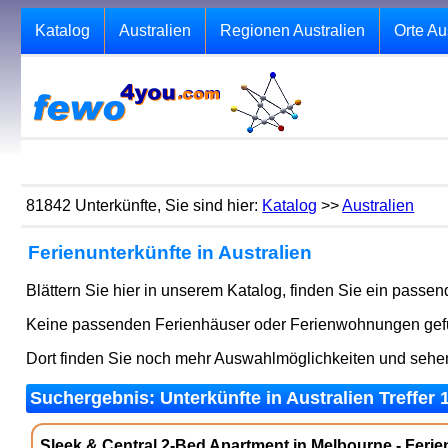
Katalog
Australien
Regionen Australien
Orte Au
81842 Unterkünfte, Sie sind hier:
Katalog
>>
Australien
Ferienunterkünfte in Australien
Blättern Sie hier in unserem Katalog, finden Sie ein passe
Keine passenden Ferienhäuser oder Ferienwohnungen gefun
Dort finden Sie noch mehr Auswahlmöglichkeiten und seh
Suchergebnis: Unterkünfte in Australien Treffer 
Sleek & Central 2-Bed Apartment in Melbourne - Feri