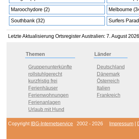
Maroochydore (2)
Melbourne (3
Southbank (32)
Surfers Parad
Letzte Aktualisierung Ortsregister Australien: 7. August 202
Themen
Länder
Gruppenunterkünfte
Deutschland
rollstuhlgerecht
Dänemark
kurzfristig frei
Österreich
Ferienhäuser
Italien
Ferienwohnungen
Frankreich
Ferienanlagen
Urlaub mit Hund
Copyright
IBG-Internetservice
2002 - 2026
Impressum
|