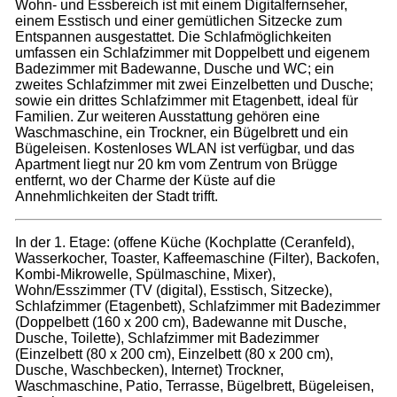
Wohn- und Essbereich ist mit einem Digitalfernseher,
einem Esstisch und einer gemütlichen Sitzecke zum
Entspannen ausgestattet. Die Schlafmöglichkeiten
umfassen ein Schlafzimmer mit Doppelbett und eigenem
Badezimmer mit Badewanne, Dusche und WC; ein
zweites Schlafzimmer mit zwei Einzelbetten und Dusche;
sowie ein drittes Schlafzimmer mit Etagenbett, ideal für
Familien. Zur weiteren Ausstattung gehören eine
Waschmaschine, ein Trockner, ein Bügelbrett und ein
Bügeleisen. Kostenloses WLAN ist verfügbar, und das
Apartment liegt nur 20 km vom Zentrum von Brügge
entfernt, wo der Charme der Küste auf die
Annehmlichkeiten der Stadt trifft.
In der 1. Etage: (offene Küche (Kochplatte (Ceranfeld),
Wasserkocher, Toaster, Kaffeemaschine (Filter), Backofen,
Kombi-Mikrowelle, Spülmaschine, Mixer),
Wohn/Esszimmer (TV (digital), Esstisch, Sitzecke),
Schlafzimmer (Etagenbett), Schlafzimmer mit Badezimmer
(Doppelbett (160 x 200 cm), Badewanne mit Dusche,
Dusche, Toilette), Schlafzimmer mit Badezimmer
(Einzelbett (80 x 200 cm), Einzelbett (80 x 200 cm),
Dusche, Waschbecken), Internet) Trockner,
Waschmaschine, Patio, Terrasse, Bügelbrett, Bügeleisen,