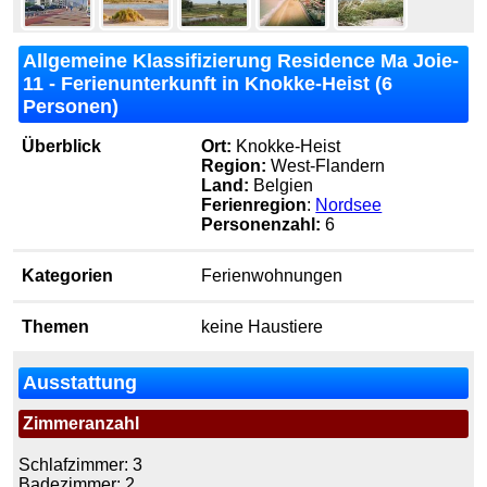
Allgemeine Klassifizierung Residence Ma Joie-
11 - Ferienunterkunft in Knokke-Heist (6
Personen)
Überblick
Ort:
Knokke-Heist
Region:
West-Flandern
Land:
Belgien
Ferienregion
:
Nordsee
Personenzahl:
6
Kategorien
Ferienwohnungen
Themen
keine Haustiere
Ausstattung
Zimmeranzahl
Schlafzimmer: 3
Badezimmer: 2