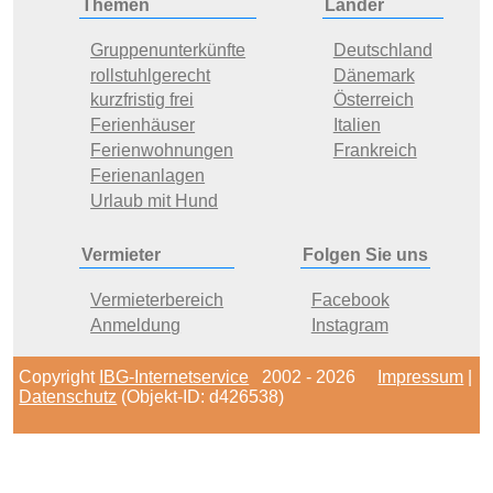
Themen
Länder
Gruppenunterkünfte
Deutschland
rollstuhlgerecht
Dänemark
kurzfristig frei
Österreich
Ferienhäuser
Italien
Ferienwohnungen
Frankreich
Ferienanlagen
Urlaub mit Hund
Vermieter
Folgen Sie uns
Vermieterbereich
Facebook
Anmeldung
Instagram
Copyright
IBG-Internetservice
2002 - 2026
Impressum
|
Datenschutz
(Objekt-ID: d426538)