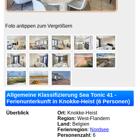
Foto antippen zum Vergrößern
Allgemeine Klassifizierung Sea Tonic 41 -
Ferienunterkunft in Knokke-Heist (6 Personen)
Überblick
Ort:
Knokke-Heist
Region:
West-Flandern
Land:
Belgien
Ferienregion
:
Nordsee
Personenzahl:
6