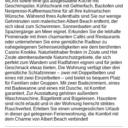
WLAN sowie eine gut ausgestattete Küche mit
Geschirrspüler, Kühlschrank mit Gefrierfach, Backofen und
Nespresso-Kaffeemaschine für all Ihre kulinarischen
Wünsche. Während Ihres Aufenthalts sind Sie nur wenige
Gehminuten vom malerischen Albert Beach entfernt, der
sich ideal zum Schwimmen, Sonnenbaden und für
Spaziergänge am Meer eignet. Erkunden Sie die lebhafte
Promenade mit ihren charmanten Cafés und Restaurants
oder unternehmen Sie eine gemütliche Radtour zu
nahegelegenen Sehenswürdigkeiten wie dem berühmten
Casino Knokke. Naturliebhaber finden in Zoute und Het
Zoute atemberaubende Naturschutzgebiete, die sich
perfekt zum Wandern und Radfahren eignen und für jeden
Geschmack etwas bieten. Die Wohnung verfügt über drei
gemütliche Schlafzimmer – zwei mit Doppelbetten und
eines mit zwei Einzelbetten – und bietet so bequem Platz
für Familien oder Gruppen. Mit zwei Badezimmern, eines
mit Badewanne und eines mit Dusche, ist Komfort
garantiert. Zur Ausstattung gehören außerdem
Waschmaschine, Bügelbrett und Bügeleisen. Haustiere
sind nicht erlaubt und in der Wohnung herrscht striktes
Rauchverbot. Erleben Sie einen unvergesslichen Urlaub
in dieser gut gelegenen Ferienwohnung, die Komfort mit
dem Charme von Albert Beach verbindet!