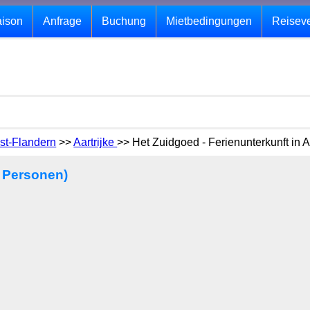
aison
Anfrage
Buchung
Mietbedingungen
Reisev
st-Flandern
>>
Aartrijke
>> Het Zuidgoed - Ferienunterkunft in A
8 Personen)