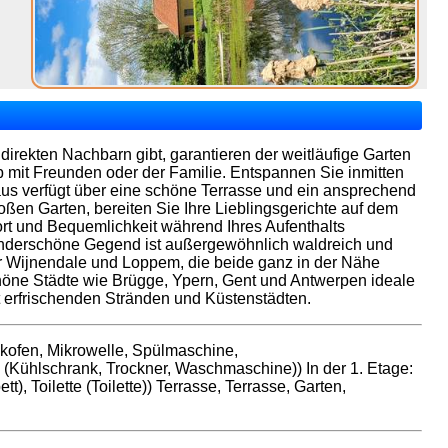
irekten Nachbarn gibt, garantieren der weitläufige Garten
 mit Freunden oder der Familie. Entspannen Sie inmitten
Haus verfügt über eine schöne Terrasse und ein ansprechend
n Garten, bereiten Sie Ihre Lieblingsgerichte auf dem
fort und Bequemlichkeit während Ihres Aufenthalts
underschöne Gegend ist außergewöhnlich waldreich und
er Wijnendale und Loppem, die beide ganz in der Nähe
öne Städte wie Brügge, Ypern, Gent und Antwerpen ideale
t erfrischenden Stränden und Küstenstädten.
ckofen, Mikrowelle, Spülmaschine,
m (Kühlschrank, Trockner, Waschmaschine)) In der 1. Etage:
), Toilette (Toilette)) Terrasse, Terrasse, Garten,