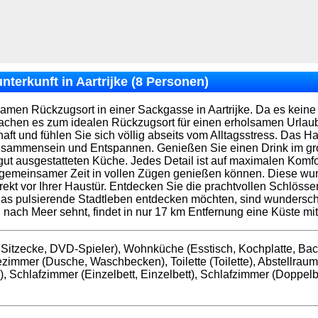
terkunft in Aartrijke (8 Personen)
men Rückzugsort in einer Sackgasse in Aartrijke. Da es keine d
achen es zum idealen Rückzugsort für einen erholsamen Urlaub
ft und fühlen Sie sich völlig abseits vom Alltagsstress. Das 
sammensein und Entspannen. Genießen Sie einen Drink im große
r gut ausgestatteten Küche. Jedes Detail ist auf maximalen Kom
 gemeinsamer Zeit in vollen Zügen genießen können. Diese w
kt vor Ihrer Haustür. Entdecken Sie die prachtvollen Schlöss
das pulsierende Stadtleben entdecken möchten, sind wundersch
 nach Meer sehnt, findet in nur 17 km Entfernung eine Küste mi
 Sitzecke, DVD-Spieler), Wohnküche (Esstisch, Kochplatte, Ba
zimmer (Dusche, Waschbecken), Toilette (Toilette), Abstellrau
, Schlafzimmer (Einzelbett, Einzelbett), Schlafzimmer (Doppelbett