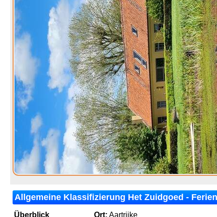
Allgemeine Klassifizierung Het Zuidgoed - Ferien
Überblick
Ort:
Aartrijke