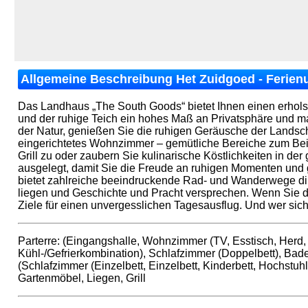
Allgemeine Beschreibung Het Zuidgoed - Ferienun
Das Landhaus „The South Goods“ bietet Ihnen einen erholsa
und der ruhige Teich ein hohes Maß an Privatsphäre und m
der Natur, genießen Sie die ruhigen Geräusche der Landscha
eingerichtetes Wohnzimmer – gemütliche Bereiche zum Bei
Grill zu oder zaubern Sie kulinarische Köstlichkeiten in de
ausgelegt, damit Sie die Freude an ruhigen Momenten und
bietet zahlreiche beeindruckende Rad- und Wanderwege dire
liegen und Geschichte und Pracht versprechen. Wenn Sie 
Ziele für einen unvergesslichen Tagesausflug. Und wer sich
Parterre: (Eingangshalle, Wohnzimmer (TV, Esstisch, Herd,
Kühl-/Gefrierkombination), Schlafzimmer (Doppelbett), Bade
(Schlafzimmer (Einzelbett, Einzelbett, Kinderbett, Hochstuhl)
Gartenmöbel, Liegen, Grill