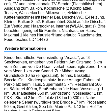
cm), TV und Internationale TV-Sender (Flachbildschirm).
Ausgang zum Balkon. Kochnische (2 Kochplatten,
Toaster, Wasserkocher, Mikrowelle, elektrische
Kaffeemaschine) mit kleiner Bar. Dusche/WC. E-Heizung.
Kleiner Balkon 8 m2. Balkonmöbel. Sicht auf die Ortschaft.
Zur Verfügung: Haartrockner. Internet (WLAN, gratis). Bitte
beachten: geeignet für Familien. Nichtraucher-Haus.
Maximal 1 kleines Haustier/Hund erlaubt. Rauchmelder,
Feuerlöscher. LD414476
Weitere Informationen
Kinderfreundliche Feriensiedlung "Acacia", auf 3
Stockwerken, umgeben von Feldern. Am Ortsrand, 3 km
vom Zentrum von De Haan, verkehrsberuhigte Zone, 1 km
vom Meer, 1 km vom Strand. Zur Mitbenutzung:
Grundstück 10 ha (eingezäunt). Tennis, Basketball,
Boccia, Grill, Kinderspielplatz. In der Anlage: Fahrstuhl.
Parkplatz beim Haus. Supermarkt 3 km, Restaurant 500
m, Bäckerei 400 m, Straßenbahn "de Haan Vosseslag" 1
km, Bushaltestelle 650 m, Sandstrand "Vosseslag" 1 km,
FKK - Strand 2 km. Golfplatz (18 Loch) 300 m. Nahe
gelegene Sehenswürdigkeiten: Brugge 17 km, Plopsaland
50 km, Gent 65 km, Sea Life Marine Park 13 km, Hof Ter