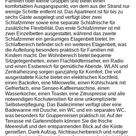
Familien oder kleine Gruppen und bietet einen
komfortablen Ausgangspunkt, von dem aus der Strand nur
wenige Schritte entfernt ist. Das Apartment ist für bis zu
sechs Gäste ausgelegt und verfügt über zwei
Schlafzimmer sowie eine separate Schlafnische für
zusätzliche Flexibilität. Das erste Schlafzimmer ist mit
zwei Einzelbetten ausgestattet, während das zweite
Schlafzimmer ein geräumiges Etagenbett bietet. Im
Schlafbereich befindet sich ein weiteres Etagenbett, was
die Aufteilung besonders praktisch für Familien mit
Kindern macht. Der Wohnbereich bietet bequeme
Sitzgelegenheiten, einen Flachbildfernseher, ein Radio
und einen Essbereich für gemütliche Abende. WLAN und
Zentralheizung sorgen ganzjährig für Komfort. Die voll
ausgestattete Küche bietet ein elektrisches Kochfeld,
einen Backofen, eine Mikrowelle, einen Kühlschrank mit
Gefrierfach, eine Senseo-Kaffeemaschine, einen
Wasserkocher, einen Toaster, eine Zitruspresse und alle
notwendigen Kochutensilien für eine unkomplizierte
Selbstverpflegung. Das Badezimmer verfügt über eine
Badewanne mit Dusche, ein WC und ein separates WC,
was besonders für Gruppenreisen praktisch ist. Auf der
Terrasse mit Gartenmöbeln können Sie die frische
Meeresluft und den entspannenden Blick auf die Küste
genießen. Dank Aufzug, Nichtraucherbereich und ruhiger