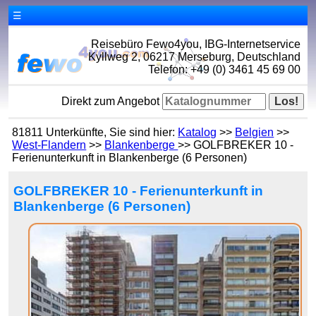
☰
Reisebüro Fewo4you, IBG-Internetservice
Kyllweg 2, 06217 Merseburg, Deutschland
Telefon: +49 (0) 3461 45 69 00
Direkt zum Angebot
81811 Unterkünfte, Sie sind hier:
Katalog
>>
Belgien
>>
West-Flandern
>>
Blankenberge
>> GOLFBREKER 10 -
Ferienunterkunft in Blankenberge (6 Personen)
GOLFBREKER 10 - Ferienunterkunft in
Blankenberge (6 Personen)