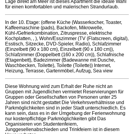
Lage direkt am Meer ist dieses Apartment die ideale Wahl
für einen komfortablen und malerischen Strandurlaub.
In der 10. Etage: (offene Küche (Wasserkocher, Toaster,
Kaffeemaschine (pads), Backofen, Mikrowelle,
Kühl-/Gefrierkombination, Zitruspresse, elektrische
Kochplatten, , ), Wohn/Esszimmer (TV (Flatscreen, digital),
Esstisch, Sitzecke, DVD-Spieler, Radio), Schlafzimmer
(Einzelbett (90 x 180 cm), Einzelbett (90 x 180 cm)),
Schlafzimmer (Doppelbett (160 x 200 cm)), Schlafnische
(Etagenbett), Badezimmer (Badewanne mit Dusche,
Waschbecken, Toilette), Toilette (Toilette)) Internet,
Heizung, Terrasse, Gartenmöbel, Aufzug, Sea view
Diese Wohnung wird zum Erhalt der Ruhe nicht an
Gruppen mit Jugendlichen vermietet Reservierungen für
Gruppen oder Gesellschaften von Personen unter 25
Jahren sind nicht gestattet Die Verkehrsverhältnisse und
Parkmöglichkeiten sind in jeder Stadt unterschiedlich. Es
kann sein, dass es in der Umgebung der Ferienwohnung
nur kostenpflichtige Parkmöglichkeiten gibt Das
Organisieren von Studentenfeiern,
Junggesellenabschieden und Trinkfeiern ist in diesem