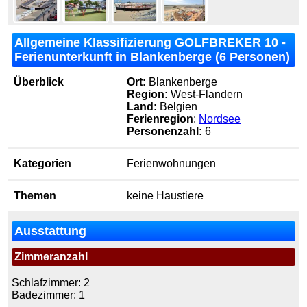
Allgemeine Klassifizierung GOLFBREKER 10 -
Ferienunterkunft in Blankenberge (6 Personen)
Überblick
Ort:
Blankenberge
Region:
West-Flandern
Land:
Belgien
Ferienregion
:
Nordsee
Personenzahl:
6
Kategorien
Ferienwohnungen
Themen
keine Haustiere
Ausstattung
Zimmeranzahl
Schlafzimmer: 2
Badezimmer: 1