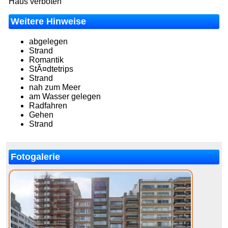
Haus verboten
Weitere Hinweise
abgelegen
Strand
Romantik
StÃ¤dtetrips
Strand
nah zum Meer
am Wasser gelegen
Radfahren
Gehen
Strand
Fotogalerie