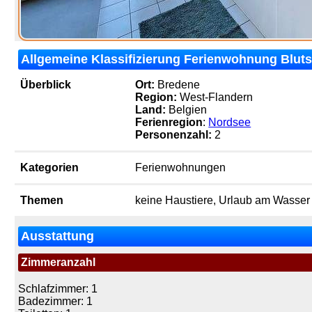
Allgemeine Klassifizierung Ferienwohnung Bluts
Überblick
Ort:
Bredene
Region:
West-Flandern
Land:
Belgien
Ferienregion
:
Nordsee
Personenzahl:
2
Kategorien
Ferienwohnungen
Themen
keine Haustiere, Urlaub am Wasser
Ausstattung
Zimmeranzahl
Schlafzimmer: 1
Badezimmer: 1