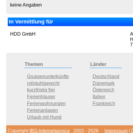
keine Angaben
In Vermittlung für
HDD GmbH
A
H
7
Themen
Länder
Gruppenunterkünfte
Deutschland
rollstuhlgerecht
Dänemark
kurzfristig frei
Österreich
Ferienhäuser
Italien
Ferienwohnungen
Frankreich
Ferienanlagen
Urlaub mit Hund
Copyright
IBG-Internetservice
2002 - 2026
Impressum
|