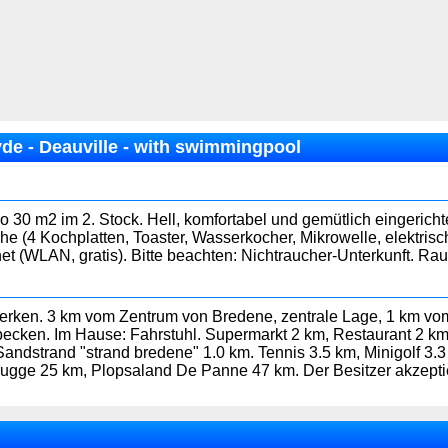
e - Deauville - with swimmingpool
io 30 m2 im 2. Stock. Hell, komfortabel und gemütlich eingeric
e (4 Kochplatten, Toaster, Wasserkocher, Mikrowelle, elektris
et (WLAN, gratis). Bitte beachten: Nichtraucher-Unterkunft. Ra
kwerken. 3 km vom Zentrum von Bredene, zentrale Lage, 1 km 
erbecken. Im Hause: Fahrstuhl. Supermarkt 2 km, Restaurant 2 
andstrand "strand bredene" 1.0 km. Tennis 3.5 km, Minigolf 
gge 25 km, Plopsaland De Panne 47 km. Der Besitzer akzepti