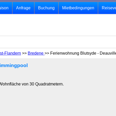
aison
Anfrage
Buchung
Mietbedingungen
Reisev
st-Flandern
>>
Bredene
>> Ferienwohnung Blutsyde - Deauvill
wimmingpool
 Wohnfläche von 30 Quadratmetern.