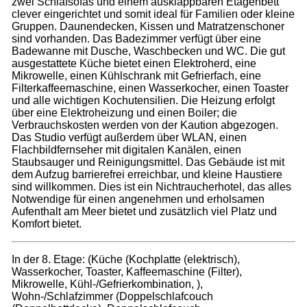
zwei Schlafsofas und einem ausklappbaren Etagenbett
clever eingerichtet und somit ideal für Familien oder kleine
Gruppen. Daunendecken, Kissen und Matratzenschoner
sind vorhanden. Das Badezimmer verfügt über eine
Badewanne mit Dusche, Waschbecken und WC. Die gut
ausgestattete Küche bietet einen Elektroherd, eine
Mikrowelle, einen Kühlschrank mit Gefrierfach, eine
Filterkaffeemaschine, einen Wasserkocher, einen Toaster
und alle wichtigen Kochutensilien. Die Heizung erfolgt
über eine Elektroheizung und einen Boiler; die
Verbrauchskosten werden von der Kaution abgezogen.
Das Studio verfügt außerdem über WLAN, einen
Flachbildfernseher mit digitalen Kanälen, einen
Staubsauger und Reinigungsmittel. Das Gebäude ist mit
dem Aufzug barrierefrei erreichbar, und kleine Haustiere
sind willkommen. Dies ist ein Nichtraucherhotel, das alles
Notwendige für einen angenehmen und erholsamen
Aufenthalt am Meer bietet und zusätzlich viel Platz und
Komfort bietet.
In der 8. Etage: (Küche (Kochplatte (elektrisch),
Wasserkocher, Toaster, Kaffeemaschine (Filter),
Mikrowelle, Kühl-/Gefrierkombination, ),
Wohn-/Schlafzimmer (Doppelschlafcouch