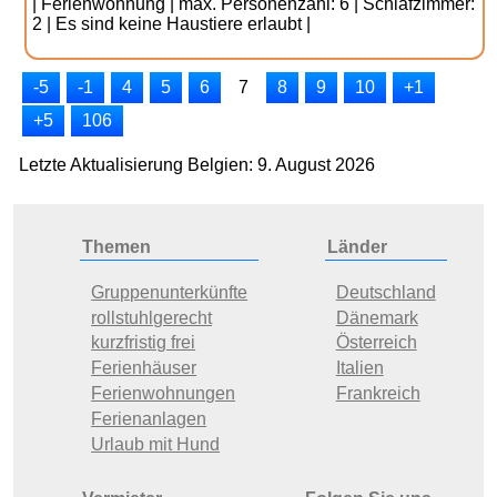
| Ferienwohnung | max. Personenzahl: 6 | Schlafzimmer:
2 | Es sind keine Haustiere erlaubt |
-5
-1
4
5
6
7
8
9
10
+1
+5
106
Letzte Aktualisierung Belgien: 9. August 2026
Themen
Länder
Gruppenunterkünfte
Deutschland
rollstuhlgerecht
Dänemark
kurzfristig frei
Österreich
Ferienhäuser
Italien
Ferienwohnungen
Frankreich
Ferienanlagen
Urlaub mit Hund