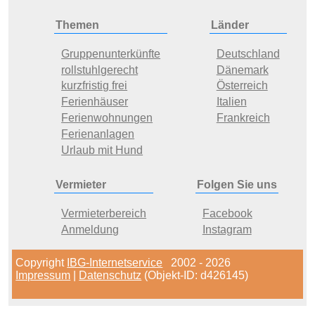
Themen
Länder
Gruppenunterkünfte
Deutschland
rollstuhlgerecht
Dänemark
kurzfristig frei
Österreich
Ferienhäuser
Italien
Ferienwohnungen
Frankreich
Ferienanlagen
Urlaub mit Hund
Vermieter
Folgen Sie uns
Vermieterbereich
Facebook
Anmeldung
Instagram
Copyright
IBG-Internetservice
2002 - 2026
Impressum
|
Datenschutz
(Objekt-ID: d426145)