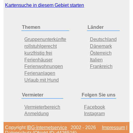
Kartensuche in diesem Gebiet starten
Themen
Länder
Gruppenunterkünfte
Deutschland
rollstuhlgerecht
Dänemark
kurzfristig frei
Österreich
Ferienhäuser
Italien
Ferienwohnungen
Frankreich
Ferienanlagen
Urlaub mit Hund
Vermieter
Folgen Sie uns
Vermieterbereich
Facebook
Anmeldung
Instagram
Copyright
IBG-Internetservice
2002 - 2026
Impressum
|
Datenschutz
(Objekt-ID: d426516)