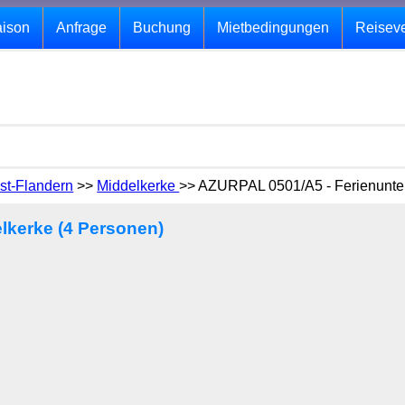
aison
Anfrage
Buchung
Mietbedingungen
Reisev
st-Flandern
>>
Middelkerke
>> AZURPAL 0501/A5 - Ferienunter
lkerke (4 Personen)