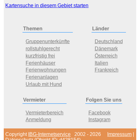
Kartensuche in diesem Gebiet starten
Themen
Länder
Gruppenunterkünfte
Deutschland
rollstuhlgerecht
Dänemark
kurzfristig frei
Österreich
Ferienhäuser
Italien
Ferienwohnungen
Frankreich
Ferienanlagen
Urlaub mit Hund
Vermieter
Folgen Sie uns
Vermieterbereich
Facebook
Anmeldung
Instagram
Copyright
IBG-Internetservice
2002 - 2026
Impressum
|
Datenschutz
(Objekt-ID: d428154)