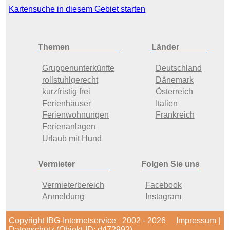
Kartensuche in diesem Gebiet starten
Themen
Länder
Gruppenunterkünfte
Deutschland
rollstuhlgerecht
Dänemark
kurzfristig frei
Österreich
Ferienhäuser
Italien
Ferienwohnungen
Frankreich
Ferienanlagen
Urlaub mit Hund
Vermieter
Folgen Sie uns
Vermieterbereich
Facebook
Anmeldung
Instagram
Copyright
IBG-Internetservice
2002 - 2026
Impressum
|
Datenschutz
(Objekt-ID: d472992)