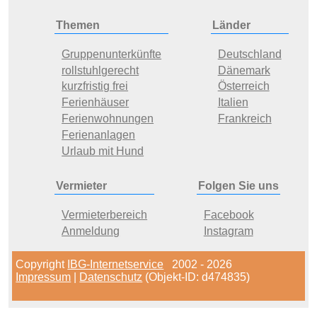
Themen
Länder
Gruppenunterkünfte
Deutschland
rollstuhlgerecht
Dänemark
kurzfristig frei
Österreich
Ferienhäuser
Italien
Ferienwohnungen
Frankreich
Ferienanlagen
Urlaub mit Hund
Vermieter
Folgen Sie uns
Vermieterbereich
Facebook
Anmeldung
Instagram
Copyright
IBG-Internetservice
2002 - 2026
Impressum
|
Datenschutz
(Objekt-ID: d474835)