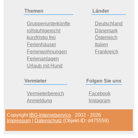
Themen
Länder
Gruppenunterkünfte
Deutschland
rollstuhlgerecht
Dänemark
kurzfristig frei
Österreich
Ferienhäuser
Italien
Ferienwohnungen
Frankreich
Ferienanlagen
Urlaub mit Hund
Vermieter
Folgen Sie uns
Vermieterbereich
Facebook
Anmeldung
Instagram
Copyright
IBG-Internetservice
2002 - 2026
Impressum
|
Datenschutz
(Objekt-ID: d475559)