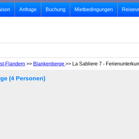
aison
Anfrage
Buchung
Mietbedingungen
Reisev
st-Flandern
>>
Blankenberge
>> La Sabliere 7 - Ferienunterku
rge (4 Personen)