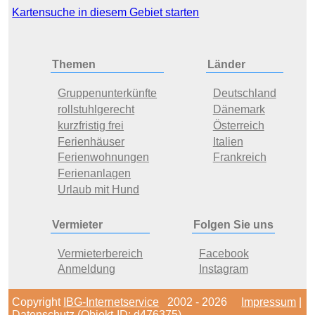
Kartensuche in diesem Gebiet starten
Themen
Länder
Gruppenunterkünfte
Deutschland
rollstuhlgerecht
Dänemark
kurzfristig frei
Österreich
Ferienhäuser
Italien
Ferienwohnungen
Frankreich
Ferienanlagen
Urlaub mit Hund
Vermieter
Folgen Sie uns
Vermieterbereich
Facebook
Anmeldung
Instagram
Copyright
IBG-Internetservice
2002 - 2026
Impressum
|
Datenschutz
(Objekt-ID: d476375)