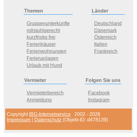
Themen
Länder
Gruppenunterkünfte
Deutschland
rollstuhlgerecht
Dänemark
kurzfristig frei
Österreich
Ferienhäuser
Italien
Ferienwohnungen
Frankreich
Ferienanlagen
Urlaub mit Hund
Vermieter
Folgen Sie uns
Vermieterbereich
Facebook
Anmeldung
Instagram
Copyright
IBG-Internetservice
2002 - 2026
Impressum
|
Datenschutz
(Objekt-ID: d478139)