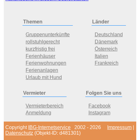
Themen
Länder
Gruppenunterkünfte
Deutschland
rollstuhlgerecht
Dänemark
kurzfristig frei
Österreich
Ferienhäuser
Italien
Ferienwohnungen
Frankreich
Ferienanlagen
Urlaub mit Hund
Vermieter
Folgen Sie uns
Vermieterbereich
Facebook
Anmeldung
Instagram
Copyright
IBG-Internetservice
2002 - 2026
Impressum
|
Datenschutz
(Objekt-ID: d481301)