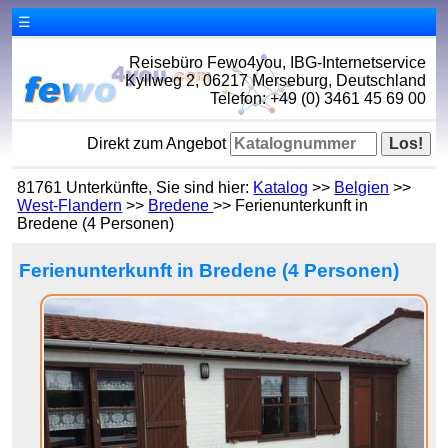
☰
Reisebüro Fewo4you, IBG-Internetservice
Kyllweg 2, 06217 Merseburg, Deutschland
Telefon: +49 (0) 3461 45 69 00
Direkt zum Angebot
81761 Unterkünfte, Sie sind hier:
Katalog
>>
Belgien
>>
West-Flandern
>>
Bredene
>> Ferienunterkunft in
Bredene (4 Personen)
Ferienunterkunft in Bredene (4 Personen)