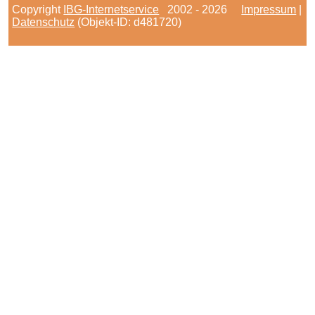
Copyright
IBG-Internetservice
2002 - 2026
Impressum
|
Datenschutz
(Objekt-ID: d481720)