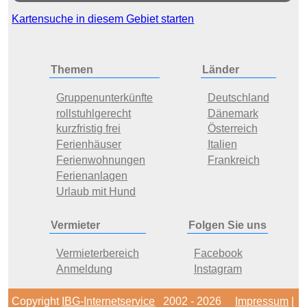
Kartensuche in diesem Gebiet starten
Themen
Länder
Gruppenunterkünfte
Deutschland
rollstuhlgerecht
Dänemark
kurzfristig frei
Österreich
Ferienhäuser
Italien
Ferienwohnungen
Frankreich
Ferienanlagen
Urlaub mit Hund
Vermieter
Folgen Sie uns
Vermieterbereich
Facebook
Anmeldung
Instagram
Copyright
IBG-Internetservice
2002 - 2026
Impressum
|