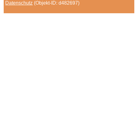
Datenschutz
(Objekt-ID: d482697)