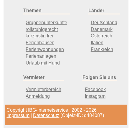
Themen
Länder
Gruppenunterkünfte
Deutschland
rollstuhlgerecht
Dänemark
kurzfristig frei
Österreich
Ferienhäuser
Italien
Ferienwohnungen
Frankreich
Ferienanlagen
Urlaub mit Hund
Vermieter
Folgen Sie uns
Vermieterbereich
Facebook
Anmeldung
Instagram
Copyright
IBG-Internetservice
2002 - 2026
Impressum
|
Datenschutz
(Objekt-ID: d484087)