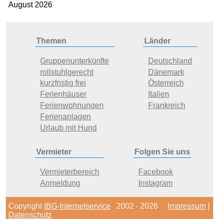
August 2026
Themen
Länder
Gruppenunterkünfte
Deutschland
rollstuhlgerecht
Dänemark
kurzfristig frei
Österreich
Ferienhäuser
Italien
Ferienwohnungen
Frankreich
Ferienanlagen
Urlaub mit Hund
Vermieter
Folgen Sie uns
Vermieterbereich
Facebook
Anmeldung
Instagram
Copyright
IBG-Internetservice
2002 - 2026
Impressum
|
Datenschutz