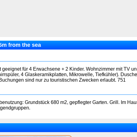
5m from the sea
t geeignet für 4 Erwachsene + 2 Kinder. Wohnzimmer mit TV un
rrspüler, 4 Glaskeramikplatten, Mikrowelle, Tiefkühler). Dusch
 Buchungen sind nur zu touristischen Zwecken erlaubt. 751
nbenutzung: Grundstück 680 m2, gepflegter Garten. Grill. Im H
Jugendgruppen.