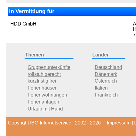
In Vermittlung für
HDD GmbH
A
H
7
Themen
Länder
Gruppenunterkünfte
Deutschland
rollstuhlgerecht
Dänemark
kurzfristig frei
Österreich
Ferienhäuser
Italien
Ferienwohnungen
Frankreich
Ferienanlagen
Urlaub mit Hund
Copyright
IBG-Internetservice
2002 - 2026
Impressum
|