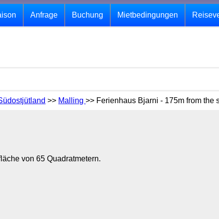
aison
Anfrage
Buchung
Mietbedingungen
Reisev
Südostjütland
>>
Malling
>> Ferienhaus Bjarni - 175m from the 
nfläche von 65 Quadratmetern.