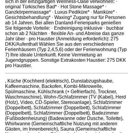
sich in der einzigartigen Wellness-Oase verwöhnen: ·
original Türkisches Bad* · Hot Stone Massage* ·
Ganzkörpermassage* · Luxus Pediküre* · Maniküre* ·
Gesichtsbehandlung* · Waxing* Zugang nur für Personen
ab 14 Jahren. Bei allen Danland-Ferienparks genießen
Sie folgende Vorteile: · Endreinigung inklusive · buchbar
schon ab 2 Nächten · flexible An- und Abreise das ganze
Jahr über · pro Haustier (Anmeldung erforderlich): 275
DKK/Aufenthalt Wählen Sie aus den verschiedenen
Ferienhäusern (Typ 2,4,5,6) oder der Ferienwohnung (Typ
7) Ihre ideale Unterkunft. Keine Vermietung an
Jugendgruppen. Sonstige Extrakosten Haustier: 275 DKK
pro Haustier.
, Küche (Kochherd (elektrisch), Dunstabzugshaube,
Kaffeemaschine, Backofen, Kombi-Mikrowelle,
Spülmaschine, Kühlschrank (+ Gefrierfach), Trockner,
Waschmaschine), Wohn-/Schlafzimmer (TV (Kabel), Herd
(Holz), Video, CD-Spieler, Stereoanlage), Schlafzimmer
(Doppelbett), Schlafzimmer (Doppelbett), Schlafzimmer
(Doppelbett), Schlafzimmer (Doppelbett), Badezimmer
(Fußbodenheizung) (Badewanne oder Dusche, Toilette),
Whirlwanne (Gemeinschaftliche Nutzung mit anderen
Gästen, im Innenbereich), Sauna (Gemeinschaftliche