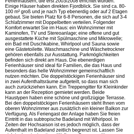
Ferienhäusern, die erst 2003/2008 errichtet wurden.
Einige Häuser haben direkten Fjordblick. Sie sind ca. 80-
100 m² groß und je nach Typ ebenerdig oder auf 2 Etagen
gebaut. Sie bieten Platz für 6-8 Personen, die sich auf 3-4
Schlafzimmer mit Doppelbetten verteilen. Folgender
Komfort erwartet Sie im Haus: ein Wohnzimmer mit
Kaminofen, TV und Stereoanlage; eine offene und gut
ausgestattete Küche mit Spülmaschine und Mikrowelle;
ein Bad mit Duschkabine, Whirlpool und Sauna sowie
eine Gästetoilette. Waschmaschine und Wäschetrockner
gehören ebenfalls zur Ausstattung. Parkmöglichkeiten
befinden sich direkt am Haus. Die ebenerdigen
Ferienhäuser sind ideal für Familien, die das Haus und
besonders das helle Wohnzimmer gemeinschaftlich
nutzen möchten. Die doppelstöckigen Ferienhäuser sind
in zwei Aufenthaltsräume aufgeteilt, so dass man sich
auch zurückziehen kann. Ein Treppengitter für Kleinkinder
kann an der Rezeption gemietet werden. Beide
Haustypen haben eine schöne und großzügige Terrasse.
Bei den doppelstöckigen Ferienhäusern steht Ihnen vom
oberen Wohnzimmer aus zusätzlich ein kleiner Balkon zur
Verfügung. Als Feriengast der Anlage haben Sie freien
Eintritt in das subtropische Badeland mit Whirlpool. In
Zeiten der Hochsaison ist es jedoch möglich, dass der
Aufenthalt im Badeland zeitlich begrenzt ist. Lassen Sie