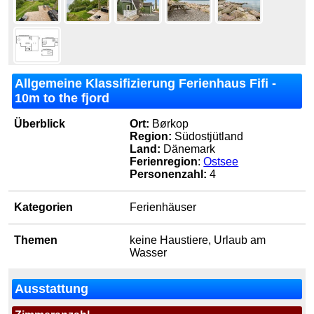
Allgemeine Klassifizierung Ferienhaus Fifi -
10m to the fjord
Überblick
Ort:
Børkop
Region:
Südostjütland
Land:
Dänemark
Ferienregion
:
Ostsee
Personenzahl:
4
Kategorien
Ferienhäuser
Themen
keine Haustiere, Urlaub am
Wasser
Ausstattung