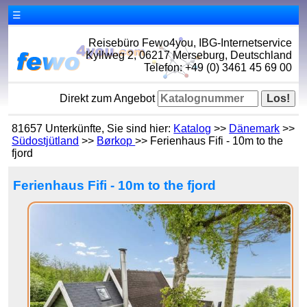
☰
Reisebüro Fewo4you, IBG-Internetservice
Kyllweg 2, 06217 Merseburg, Deutschland
Telefon: +49 (0) 3461 45 69 00
Direkt zum Angebot
81657 Unterkünfte, Sie sind hier:
Katalog
>>
Dänemark
>>
Südostjütland
>>
Børkop
>> Ferienhaus Fifi - 10m to the
fjord
Ferienhaus Fifi - 10m to the fjord