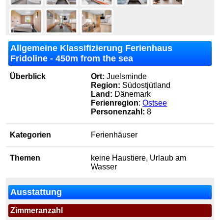
Allgemeine Klassifizierung Ferienhaus
Fridoline - 450m from the sea
Überblick
Ort:
Juelsminde
Region:
Südostjütland
Land:
Dänemark
Ferienregion
:
Ostsee
Personenzahl:
8
Kategorien
Ferienhäuser
Themen
keine Haustiere, Urlaub am
Wasser
Ausstattung
Zimmeranzahl