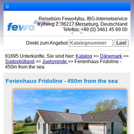
☰
Reisebüro Fewo4you, IBG-Internetservice
Kyllweg 2, 06217 Merseburg, Deutschland
Telefon: +49 (0) 3461 45 69 00
Direkt zum Angebot
81695 Unterkünfte, Sie sind hier:
Katalog
>>
Dänemark
>>
Südostjütland
>>
Juelsminde
>> Ferienhaus Fridoline -
450m from the sea
Ferienhaus Fridoline - 450m from the sea