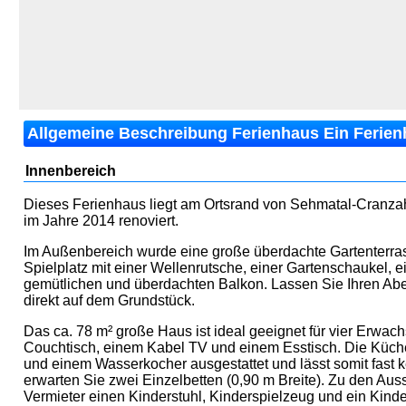
Allgemeine Beschreibung Ferienhaus Ein Ferienh
Innenbereich
Dieses Ferienhaus liegt am Ortsrand von Sehmatal-Cranzah
im Jahre 2014 renoviert.
Im Außenbereich wurde eine große überdachte Gartenterrass
Spielplatz mit einer Wellenrutsche, einer Gartenschaukel,
gemütlichen und überdachten Balkon. Lassen Sie Ihren Abe
direkt auf dem Grundstück.
Das ca. 78 m² große Haus ist ideal geeignet für vier Erwac
Couchtisch, einem Kabel TV und einem Esstisch. Die Küche 
und einem Wasserkocher ausgestattet und lässt somit fast 
erwarten Sie zwei Einzelbetten (0,90 m Breite). Zu den Au
Vermieter einen Kinderstuhl, Kinderspielzeug und ein Kind