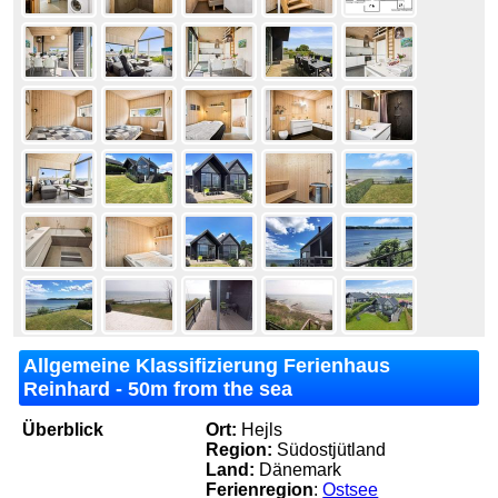
Allgemeine Klassifizierung Ferienhaus
Reinhard - 50m from the sea
Überblick
Ort:
Hejls
Region:
Südostjütland
Land:
Dänemark
Ferienregion
:
Ostsee