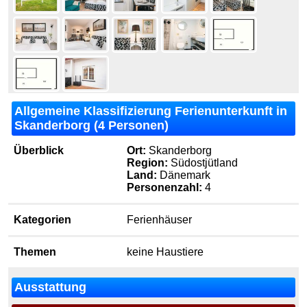
Allgemeine Klassifizierung Ferienunterkunft in
Skanderborg (4 Personen)
Überblick
Ort:
Skanderborg
Region:
Südostjütland
Land:
Dänemark
Personenzahl:
4
Kategorien
Ferienhäuser
Themen
keine Haustiere
Ausstattung