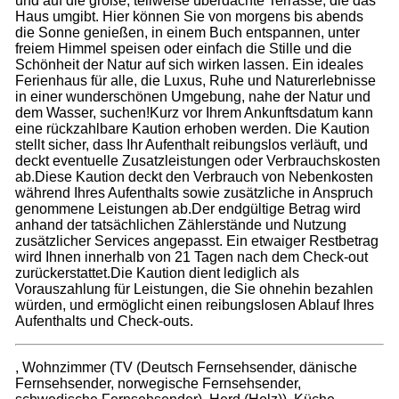
und auf die große, teilweise überdachte Terrasse, die das
Haus umgibt. Hier können Sie von morgens bis abends
die Sonne genießen, in einem Buch entspannen, unter
freiem Himmel speisen oder einfach die Stille und die
Schönheit der Natur auf sich wirken lassen. Ein ideales
Ferienhaus für alle, die Luxus, Ruhe und Naturerlebnisse
in einer wunderschönen Umgebung, nahe der Natur und
dem Wasser, suchen!Kurz vor Ihrem Ankunftsdatum kann
eine rückzahlbare Kaution erhoben werden. Die Kaution
stellt sicher, dass Ihr Aufenthalt reibungslos verläuft, und
deckt eventuelle Zusatzleistungen oder Verbrauchskosten
ab.Diese Kaution deckt den Verbrauch von Nebenkosten
während Ihres Aufenthalts sowie zusätzliche in Anspruch
genommene Leistungen ab.Der endgültige Betrag wird
anhand der tatsächlichen Zählerstände und Nutzung
zusätzlicher Services angepasst. Ein etwaiger Restbetrag
wird Ihnen innerhalb von 21 Tagen nach dem Check-out
zurückerstattet.Die Kaution dient lediglich als
Vorauszahlung für Leistungen, die Sie ohnehin bezahlen
würden, und ermöglicht einen reibungslosen Ablauf Ihres
Aufenthalts und Check-outs.
, Wohnzimmer (TV (Deutsch Fernsehsender, dänische
Fernsehsender, norwegische Fernsehsender,