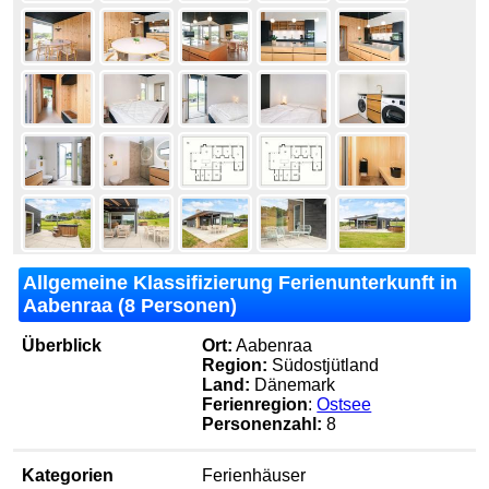
Allgemeine Klassifizierung Ferienunterkunft in
Aabenraa (8 Personen)
Überblick
Ort:
Aabenraa
Region:
Südostjütland
Land:
Dänemark
Ferienregion
:
Ostsee
Personenzahl:
8
Kategorien
Ferienhäuser