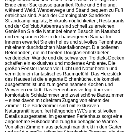
Ende einer Sackgasse garantiert Ruhe und Erholung,
während Wald, Wanderwege und Strand bequem zu Fuß
erreichbar sind. Auch der Campingplatz Sandskær
Strandcampingplatz, Einkaufsmöglichkeiten, Restaurants
und der Golfclub Aabenraa sind schnell zu erreichen.
Genießen Sie die Natur bei einem Besuch im Naturbad
und entspannen Sie in der hauseigenen Sauna. Im
Inneren erwartet Sie ein helles und stilvolles Ferienhaus
mit einem durchdachten Materialkonzept. Die polierten
Betonböden, die mit breiten Douglasienholzdielen
verkleideten Wände und die schwarzen Troldtekt-Decken
schaffen ein exklusives und modernes Ambiente. Die
großen Fenster lassen viel Licht und Natur herein und
vermitteln ein fantastisches Raumgefühl. Das Herzstück
des Hauses ist die elegante Eichenküche, die komplett
ausgestattet ist und zum gemeinsamen Kochen und
Verweilen einlädt. Das Ferienhaus verfügt über vier
komfortable Schlafzimmer und zwei schöne Badezimmer
– eines davon mit direktem Zugang von einem der
Zimmer. Die Badezimmer sind mit exklusiven
Naturgranitfliesen, frei hängenden WCs und stilvollen
Details ausgestattet. Im gesamten Ferienhaus sorgt eine
angenehme Fußbodenheizung für behagliche Wärme.
Von allen Zimmern aus gelangt man direkt in den Garten