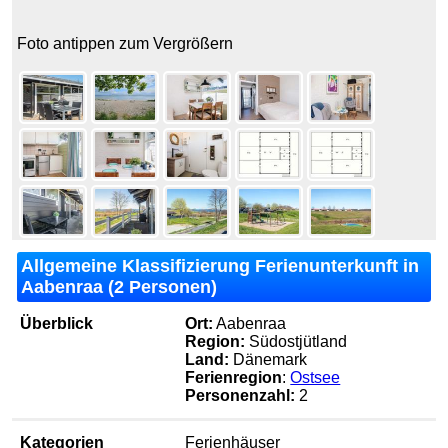
Foto antippen zum Vergrößern
Allgemeine Klassifizierung Ferienunterkunft in
Aabenraa (2 Personen)
Überblick
Ort:
Aabenraa
Region:
Südostjütland
Land:
Dänemark
Ferienregion
:
Ostsee
Personenzahl:
2
Kategorien
Ferienhäuser