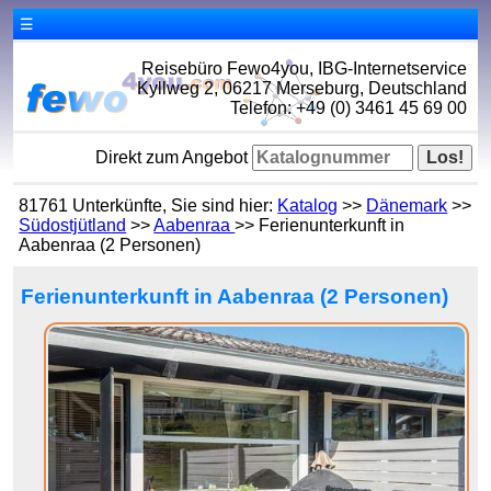
☰
Reisebüro Fewo4you, IBG-Internetservice
Kyllweg 2, 06217 Merseburg, Deutschland
Telefon: +49 (0) 3461 45 69 00
Direkt zum Angebot
81761 Unterkünfte, Sie sind hier:
Katalog
>>
Dänemark
>>
Südostjütland
>>
Aabenraa
>> Ferienunterkunft in
Aabenraa (2 Personen)
Ferienunterkunft in Aabenraa (2 Personen)